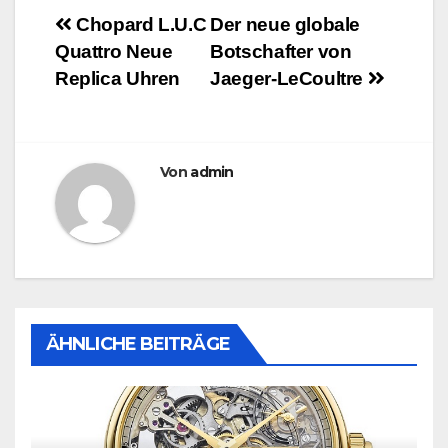
Beitragsnavigation
Chopard L.U.C
Der neue globale
Quattro Neue
Botschafter von
Replica Uhren
Jaeger-LeCoultre
Von
admin
ÄHNLICHE BEITRÄGE