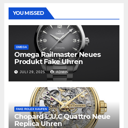
YOU MISSED
OMEGA
Omega Railmaster Neues
Produkt Fake Uhren
JULI 29, 2025
ADMIN
FAKE ROLEX KAUFEN
Chopard L.U.C Quattro Neue
Replica Uhren