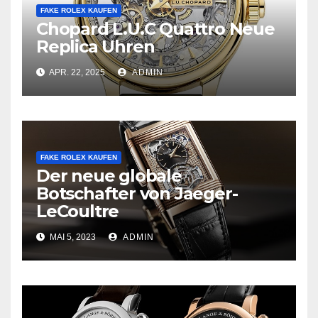
FAKE ROLEX KAUFEN
Chopard L.U.C Quattro Neue
Replica Uhren
APR. 22, 2025
ADMIN
FAKE ROLEX KAUFEN
Der neue globale
Botschafter von Jaeger-
LeCoultre
MAI 5, 2023
ADMIN