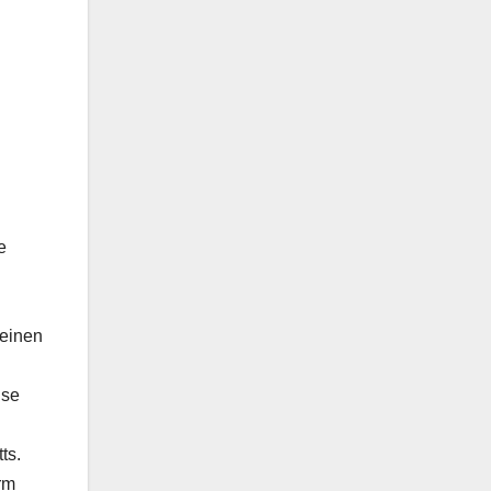
e
keinen
use
ts.
rm