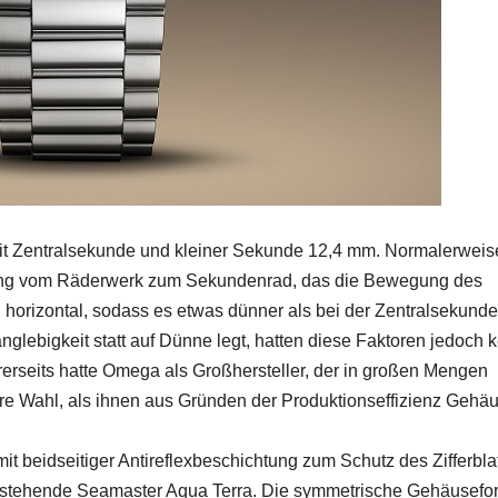
it Zentralsekunde und kleiner Sekunde 12,4 mm. Normalerweis
nung vom Räderwerk zum Sekundenrad, das die Bewegung des
orizontal, sodass es etwas dünner als bei der Zentralsekunde
nglebigkeit statt auf Dünne legt, hatten diese Faktoren jedoch 
rerseits hatte Omega als Großhersteller, der in großen Mengen
re Wahl, als ihnen aus Gründen der Produktionseffizienz Gehä
t beidseitiger Antireflexbeschichtung zum Schutz des Zifferblat
bestehende Seamaster Aqua Terra. Die symmetrische Gehäusefo