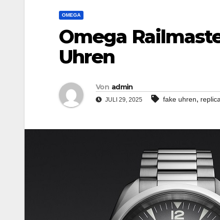
OMEGA
Omega Railmaste
Uhren
Von
admin
,
fake uhren
repli
JULI 29, 2025