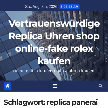
Zum
Sa.. Aug. 8th, 2026
5:03:36 AM
Inhalt
springen
Vertrauenswürdige
Replica Uhren shop
online-fake rolex
kaufen
rolex replica kaufen,replica uhren kaufen
Schlagwort:
replica panerai