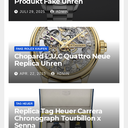
Produkt Fake Uhren
JULI 29, 2025
ADMIN
FAKE ROLEX KAUFEN
Chopard L.U.C Quattro Neue
Replica Uhren
APR. 22, 2025
ADMIN
TAG HEUER
Replica Tag Heuer Carrera
Chronograph Tourbillon x
Senna