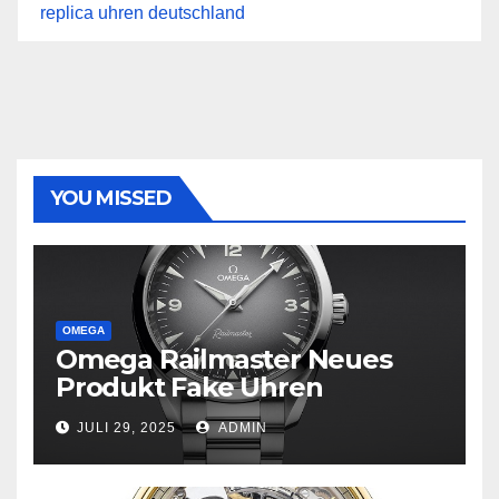
replica uhren deutschland
YOU MISSED
OMEGA
Omega Railmaster Neues
Produkt Fake Uhren
JULI 29, 2025
ADMIN