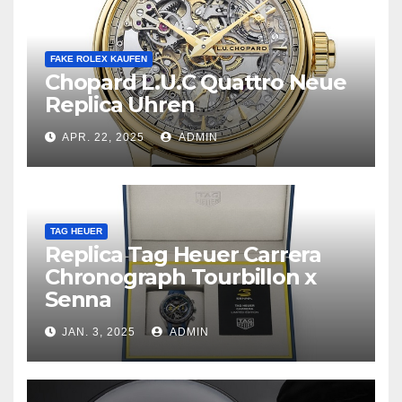
FAKE ROLEX KAUFEN
Chopard L.U.C Quattro Neue
Replica Uhren
APR. 22, 2025
ADMIN
TAG HEUER
Replica Tag Heuer Carrera
Chronograph Tourbillon x
Senna
JAN. 3, 2025
ADMIN