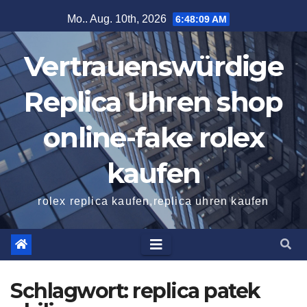
Zum
Mo.. Aug. 10th, 2026
6:48:10 AM
Inhalt
springen
Vertrauenswürdige
Replica Uhren shop
online-fake rolex
kaufen
rolex replica kaufen,replica uhren kaufen
Schlagwort:
replica patek