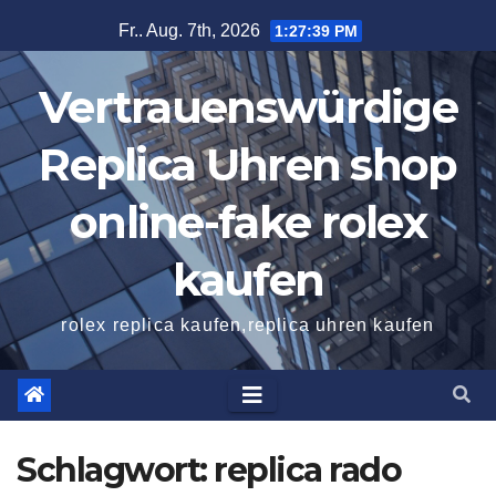
Zum
Fr.. Aug. 7th, 2026
1:27:39 PM
Inhalt
springen
Vertrauenswürdige
Replica Uhren shop
online-fake rolex
kaufen
rolex replica kaufen,replica uhren kaufen
Schlagwort:
replica rado