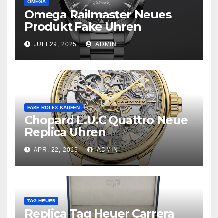
OMEGA
Omega Railmaster Neues
Produkt Fake Uhren
JULI 29, 2025
ADMIN
FAKE ROLEX KAUFEN
Chopard L.U.C Quattro Neue
Replica Uhren
APR. 22, 2025
ADMIN
TAG HEUER
Replica Tag Heuer Carrera