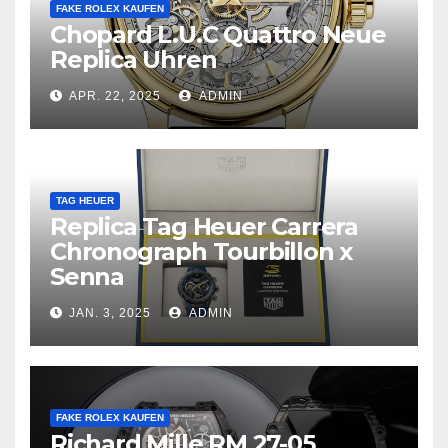
FAKE ROLEX KAUFEN
Chopard L.U.C Quattro Neue
Replica Uhren
APR. 22, 2025
ADMIN
TAG HEUER
Replica Tag Heuer Carrera
Chronograph Tourbillon x
Senna
JAN. 3, 2025
ADMIN
FAKE ROLEX KAUFEN
Richard Mille RM 27-05