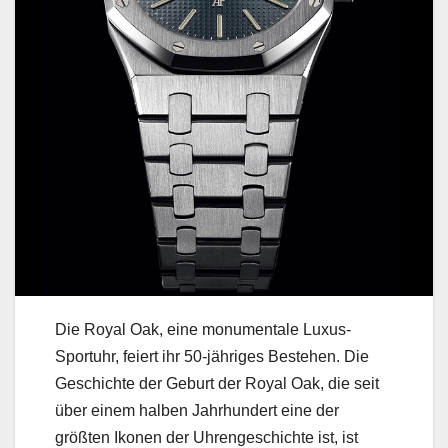
Die Royal Oak, eine monumentale Luxus-
Sportuhr, feiert ihr 50-jähriges Bestehen. Die
Geschichte der Geburt der Royal Oak, die seit
über einem halben Jahrhundert eine der
größten Ikonen der Uhrengeschichte ist, ist