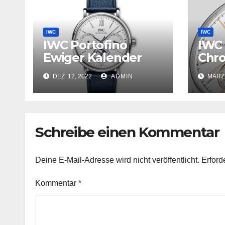
IWC
IWC
IWC Portofino
IWC 
Ewiger Kalender
Chro
Fake Uhren
Lieb
DEZ. 12, 2022
ADMIN
MÄRZ 
dez
39
Schreibe einen Kommentar
Deine E-Mail-Adresse wird nicht veröffentlicht.
Erford
Kommentar
*