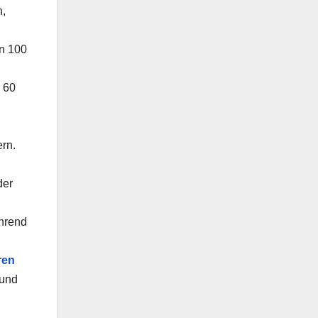
n,
on 100
 60
ern.
der
ährend
ren
 und