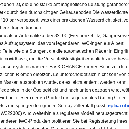
ionen ist, die eine starke antimagnetische Leistung garantiere
erk durch den durchsichtigen Gehäuseboden.Die wasserdichte
 10 bar verbessert, was einer praktischen Wasserdichtigkeit v
cherer tragen können.
anufaktur-Automatikkaliber 82100 (Frequenz 4 Hz, Gangreserve
ches Aufzugssystem, das vom legendären IWC-Ingenieur Albert
 Teile wie die Stangen, die die automatischen Räder in Eingriff
umoxidbasis, um die Verschleißfestigkeit erheblich zu verbess
Austauschsystems namens EasX-CHANGE können Benutzer den
ichen Riemen ersetzen. Es unterscheidet sich nicht sehr von 
 Marken ausprobiert wurde, da es leicht entfernt werden kann,
Federsteg in der Öse geklickt und nach unten gezogen wird, w
l wird bei diesem neuen Produkt ein sogenanntes Racing Green-
t zum springenden grünen Sunray-Zifferblatt passt.
replica uh
 IW329306) wird weiterhin als reguläres Modell herausgebracht
 anderen IWC-Produkten profitieren Sie bei Registrierung Ihres
iterten internationalen Garantie von zwei auf acht Jahre.