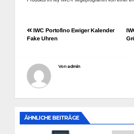
Beitragsnavigation
IWC Portofino Ewiger Kalender
IW
Fake Uhren
Gr
Von
admin
ÄHNLICHE BEITRÄGE