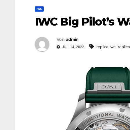
IWC
IWC Big Pilot’s 
Von
admin
,
replica iwc
replic
JULI 14, 2022