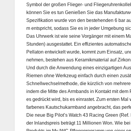
Symbol der großen Flieger- und Fliegeruhrenkollekt
können Sie es tun Genießen Sie das Manufakturw
Spezifikation wurde von den bestehenden 6 bar auf
m entspricht, sodass Sie es in jeder Umgebung si
Das Uhrwerk ist wie seine Vorgänger mit einem M
Stunden) ausgestattet. Ein effizientes automatis
Pellaton entwickelt wurde, kommt zum Einsatz, und
nehmen, bestehen aus Keramikmaterial auf Zirkoni
Und durch die Anwendung eines einzigartigen 
Riemen ohne Werkzeug einfach durch einen zusätzl
Schnellwechselmethode, die kürzlich von mehreren
indem die Mitte des Armbands in Kontakt mit dem 
es gedrückt wird, bis es einrastet. Zum ersten Ma
farbenes Kautschukarmband angebracht, das perfek
Die neue Big Pilot’s Watch 43 Racing Green (Ref.
der Inlandspreis beträgt 11 Millionen Won. Wie bei
Produkts im My IWC-Pflegeprogramm von einer erwe